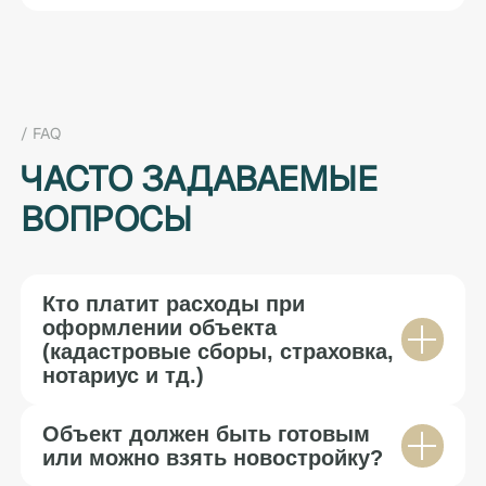
/ FAQ
ЧАСТО ЗАДАВАЕМЫЕ
ВОПРОСЫ
Кто платит расходы при
оформлении объекта
(кадастровые сборы, страховка,
нотариус и тд.)
Все расходы, связанные с оформлением
объекта, включая кадастровые сборы, услуги
Объект должен быть готовым
нотариуса, страхование и регистрацию, мы
или можно взять новостройку?
полностью берём на себя.